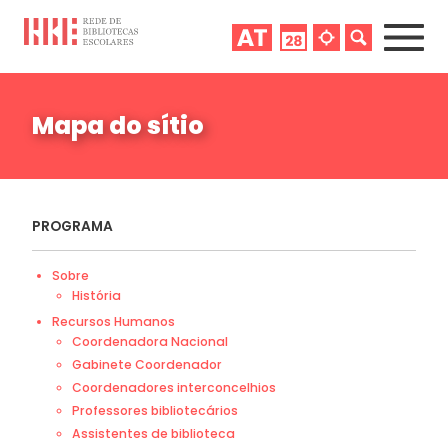
Mapa do sítio
PROGRAMA
Sobre
História
Recursos Humanos
Coordenadora Nacional
Gabinete Coordenador
Coordenadores interconcelhios
Professores bibliotecários
Assistentes de biblioteca