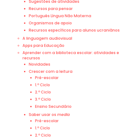
Sugestões de atividades
Recursos para pensar
Português Língua Não Materna
Organismos de apoio
Recursos específicos para alunos ucraniânos
A linguagem audiovisual
Apps para Educação
Aprender com a biblioteca escolar: atividades e
recursos
Novidades
Crescer com a leitura
Pré-escolar
1.º Ciclo
2.º Ciclo
3.º Ciclo
Ensino Secundário
Saber usar os
media
Pré-escolar
1.º Ciclo
2.º Ciclo