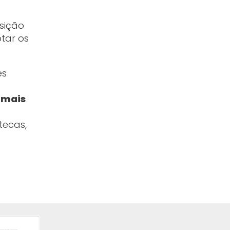
nsição
tar os
es
 mais
s
tecas,