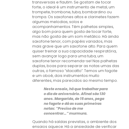
transversais e flautim. Se gostam de tocar
forte, o ideal é um instrumento de metal, um
trompete, trombone, tuba, bombardino ou
trompa. Os saxofones altos e clarinetes fazem
algumas melodias, solos e
acompanhamentos. Têm palhetas simples,
algo bom para quem gosta de tocar forte,
mas não gosta de um som metálico. Há ainda
saxofone tenor, com papéis variados, mas
mais grave que um saxofone alto. Para quem
quiser treinar a sua capacidade respiratória,
sem avançar logo para uma tuba, um
saxofone tenor recomenda-se! Nas palhetas
duplas, boas para separar as notas umas das
outras, o famoso “stacatto”. Temos um fagote
e um oboé, dois instrumentos muito
diferentes, mas parecidos ao mesmo tempo.
Neste ensaio, há que trabalhar para
o dia de aniversário. Afinal são 130
anos. Margarida, de 15 anos, pega
no fagote e dá as suas primeiras
notas: “Preciso de me
concentrar…” murmura.
Quando há saídas previstas, o ambiente dos
ensaios aquece. Há a ansiedade de verificar