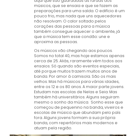
aqui que são guardadas as fardas dos
músicos, que se ensaia e que se fazem as
preparações para uma saída. O edifício é um
pouco frio, mas nada que uns aquecedores
não resolvam. O calor soltado pelos
corações das pessoas para a música
também consegue aquecer o ambiente, já
que a música tem esse condão: une e
aproxima as pessoas.
Os músicos vão chegando aos poucos.
Somos no total 40, mas hoje estamos apenas
cerca de 25. Aliás, raramente vêm todos aos
ensaios. Só quando são eventos especiais,
até porque muitos trazem muitos anos de
banda. Por amor à camisola. São os mais
velhos. Mas há músicos para várias idades,
entre os 12 e os 80 anos. A maior parte jovens.
Estudam nas escolas de Nelas e Seia. Mas
também há universitários. Alguns seguiram
mesmo o sonho da música. Sonho esse que
começou de pequenino na banda, viveiros e
escolas de música que abundam pelo país
fora. Alguns jovens formam a sua própria
banda, com repertórios mais modernos e
atuam pela região.