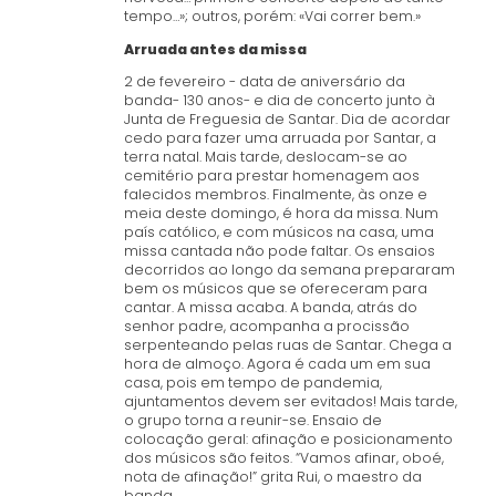
tempo…»; outros, porém: «Vai correr bem.»
Arruada antes da missa
2 de fevereiro - data de aniversário da
banda- 130 anos- e dia de concerto junto à
Junta de Freguesia de Santar. Dia de acordar
cedo para fazer uma arruada por Santar, a
terra natal. Mais tarde, deslocam-se ao
cemitério para prestar homenagem aos
falecidos membros. Finalmente, às onze e
meia deste domingo, é hora da missa. Num
país católico, e com músicos na casa, uma
missa cantada não pode faltar. Os ensaios
decorridos ao longo da semana prepararam
bem os músicos que se ofereceram para
cantar. A missa acaba. A banda, atrás do
senhor padre, acompanha a procissão
serpenteando pelas ruas de Santar. Chega a
hora de almoço. Agora é cada um em sua
casa, pois em tempo de pandemia,
ajuntamentos devem ser evitados! Mais tarde,
o grupo torna a reunir-se. Ensaio de
colocação geral: afinação e posicionamento
dos músicos são feitos. “Vamos afinar, oboé,
nota de afinação!” grita Rui, o maestro da
banda.