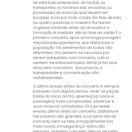
se está tudo preparado: as fardas, os
transportes, os horários das arruadas ou
procissões, as músicas que devem ser
tocadas. Sons por todo o lado. Em filas de três
ou quatro pessoas, o maestro Rui Nunes
organiza a banda antes da arruada e a
formação é mantida até ao final da saída. É o
primeiro concerto, após uma longa paragem
imposta pela pandemia, que afeta toda a
população. Os sentimentos de todos são
diferentes. Uns sentem-se nervosos por
serem estreantes num concerto, outros
sentem-se entusiasmados. Afinal já faz dois
anos sem concertos... Aos poucos, a
tranquilidade e concentração são
restabelecidas.
O último ensaio antes do concerto é sempre
passado com alguns nervos: rever as peças
todas do início ao fim, aperfeiçoar solos e
passagens mais complicadas, observar e
ouvir músicos convidados. Ora se neste
ensaio, último antes do concerto, azáfama e
nervosismo são grandes, no próprio dia do
concerto nem se fala, principalmente nos
mais novos, a insegurança: «Estou tão
nervosa… primeiro concerto depois de tanto