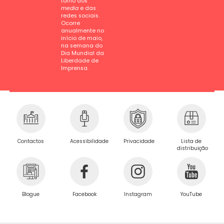
torno dos
media
e das
redes sociais.
Ocorre
anualmente no
início de maio,
na semana do
Dia Mundial da
Liberdade de
Imprensa.
Privacidade
Contactos
Acessibilidade
Lista de
distribuição
Blogue
Facebook
Instagram
YouTube