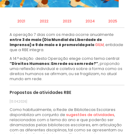
2021
2022
2023
2024
2025
A operação 7 dias com os media ocorre anualmente
entre 3 de maio (Dia Mundial da Liberdade de
Imprensa) e 9 de maio e é promovida pelo
GILM
, entidade
que a RBE integra.
A 14.ª edição desta Operação elege como tema central
“Direitos Humanos: Em rede ou sem rede?”
, propondo
uma reflexão individual e coletiva sobre a forma como os
direitos humanos se afirmam, ou se fragilizam, no atual
mundo em rede.
Propostas de atividades RBE
[13.04.2026]
Como habitualmente, a Rede de Bibliotecas Escolares
disponibiliza um conjunto de
sugestões de atividades
,
relacionadas com o tema do ano e que poderão ser
dinamizadas pelas bibliotecas escolares, em articulação
com as diferentes disciplinas, tal como se apresentam ou