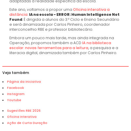
adaptadas à realidade específica da escola.
Este ano, voltamos a propor uma
Oficina interativa a
distância
:
IA na escola - ERROR: Human Intelligence Not
Found
. É dirigida a alunos do 3.º Ciclo e Ensino Secundário
e será dinamizada por Carlos Pinheiro, coordenador
interconcelhio RBE e professor bibliotecário.
Embora um pouco mais tarde, mas ainda integrada na
Operação, propomos também a ACD
IA na biblioteca
escolar: novas ferramentas para a leitura
, a pesquisa e a
literacia digital, dinamizada também por Carlos Pinheiro.
Veja também
Página da iniciativa
Facebook
Instagram
Youtube
Sugestões RBE 2026
Oficina Interativa
Ação de Curta Duração