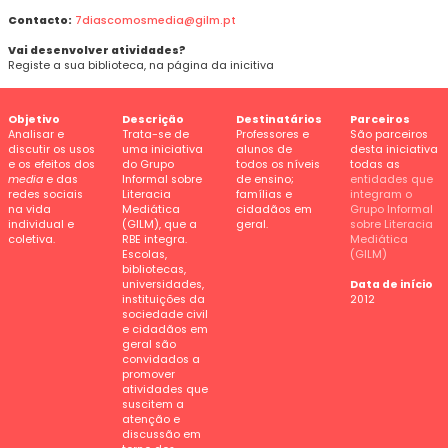
Contacto:
7diascomosmedia@gilm.pt
Vai desenvolver atividades?
Registe a sua biblioteca, na página da inicitiva
Objetivo
Descrição
Destinatários
Parceiros
Analisar e
Trata-se de
Professores e
São parceiros
discutir os usos
uma iniciativa
alunos de
desta iniciativa
e os efeitos dos
do Grupo
todos os níveis
todas as
media
e das
Informal sobre
de ensino;
entidades que
redes sociais
Literacia
famílias e
integram o
na vida
Mediática
cidadãos em
Grupo Informal
individual e
(GILM), que a
geral.
sobre Literacia
coletiva.
RBE integra.
Mediática
Escolas,
(GILM)
bibliotecas,
universidades,
Data de início
instituições da
2012
sociedade civil
e cidadãos em
geral são
convidados a
promover
atividades que
suscitem a
atenção e
discussão em