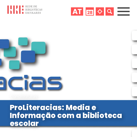
Candidaturas
ProLiteracias: Media e
Informação com a biblioteca
escolar