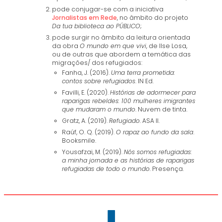
pode conjugar-se com a iniciativa
Jornalistas em Rede
, no âmbito do projeto
Da tua biblioteca ao PÚBLICO
;
pode surgir no âmbito da leitura orientada
da obra
O mundo em que vivi
, de Ilse Losa,
ou de outras que abordem a temática das
migrações/ dos refugiados:
Fanha, J. (2016).
Uma terra prometida:
contos sobre refugiados
. IN Ed.
Favilli, E. (2020).
Histórias de adormecer para
raparigas rebeldes: 100 mulheres imigrantes
que mudaram o mundo
. Nuvem de tinta.
Gratz, A. (2019).
Refugiado
. ASA II.
Raúf, O. Q. (2019).
O rapaz ao fundo da sala
.
Booksmile.
Yousafzai, M. (2019).
Nós somos refugiadas:
a minha jornada e as histórias de raparigas
refugiadas de todo o mundo
. Presença.