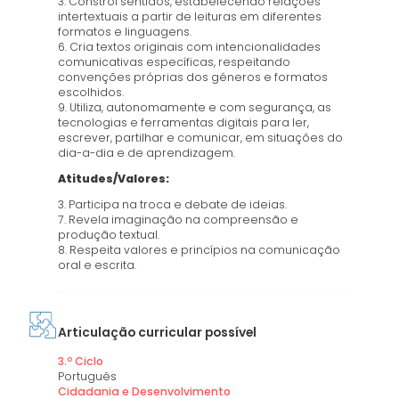
3. Constrói sentidos, estabelecendo relações
intertextuais a partir de leituras em diferentes
formatos e linguagens.
6. Cria textos originais com intencionalidades
comunicativas específicas, respeitando
convenções próprias dos géneros e formatos
escolhidos.
9. Utiliza, autonomamente e com segurança, as
tecnologias e ferramentas digitais para ler,
escrever, partilhar e comunicar, em situações do
dia-a-dia e de aprendizagem.
Atitudes/Valores:
3. Participa na troca e debate de ideias.
7. Revela imaginação na compreensão e
produção textual.
8. Respeita valores e princípios na comunicação
oral e escrita.
Articulação curricular possível
3.º Ciclo
Português
Cidadania e Desenvolvimento