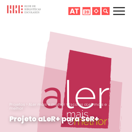
Projetos
>
ALer mais e melhor
>
Escolas aLeR mais e
melhor
Projeto aLeR+ para SeR+