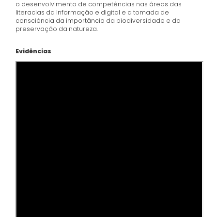
o desenvolvimento de competências nas áreas das
literacias da informação e digital e a tomada de
consciência da importância da biodiversidade e da
preservação da natureza.
Evidências