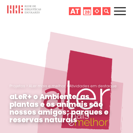
Projetos
>
ALer mais e melhor
>
Atividades em destaque
aLeR+ o Ambiente: as
plantas e os animais são
nossos amigos; parques e
reservas naturais