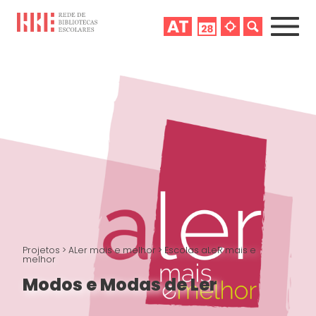
Projetos
>
ALer mais e melhor
>
Escolas aLeR mais e
melhor
Modos e Modas de Ler