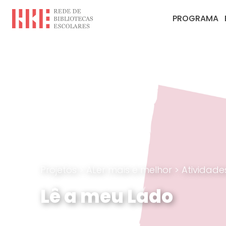
PROGRAMA
Projetos
>
ALer mais e melhor
>
Atividad
Lê a meu Lado