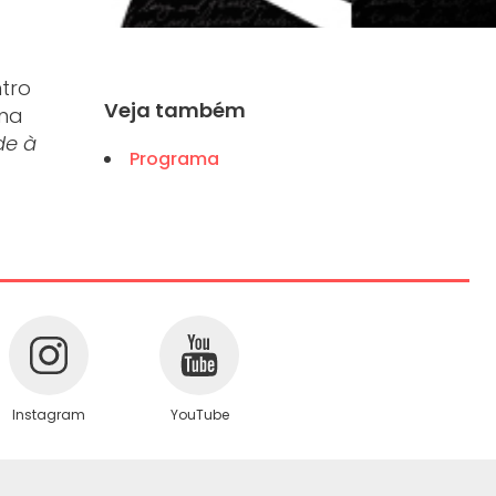
ntro
Veja também
 na
de à
Programa
Instagram
YouTube