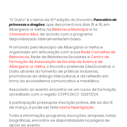
“O Outro” é o tema da 10.ª edição do Encontro
Para além de
princesas e dragões
, que decorrerá nos dias 15 e 16, em
Albergaria-a-Velha, na
Biblioteca Municipal
e no
Cineteatro Alba
, de acordo com o programa
disponibilizado lateralmente/em baixo.
Promovido pelo Município de Albergaria-a-Velha e
organizado em articulação com a sua
Rede Concelhia de
Bibliotecas
, Rede de Bibliotecas Escolares e
Centro de
Formação de Associação de Escolas de Aveiro e de
Albergaria-a-Velha
, o Encontro pretende (des)construir o
Outro
, através do fomento de práticas inclusivas,
promotoras do diálogo intercultural, e da reflexão em
torno do ecossistema comunicativo e mediático.
Associado ao evento encontra-se um curso de formação
acreditado com o registo CCPFC/ACC-123373/24.
A participação pressupõe inscrição prévia, até ao dia 13
de março, e pode ser feita
nesta hiperligação
.
Toda a informação, programa, inscrições, sinopses, notas
biográficas, encontra-se disponibilizada na página de
apoio ao evento.