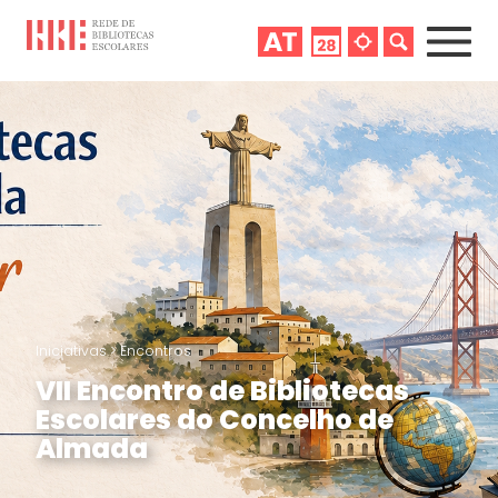
Iniciativas
>
Encontros
VII Encontro de Bibliotecas
Escolares do Concelho de
Almada