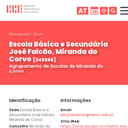
Bibliotecas
>
Sítios
Escola Básica e Secundária
José Falcão, Miranda do
Corvo
[345866]
Agrupamento de Escolas de Miranda do
Corvo
Identificação
Informações
Sede
Escola Básica e
Email
Secundária José Falcão,
bib.josefalcao@aemc.edu.pt
Miranda do Corvo
Sítio Web
Concelho
Miranda do
https://sites.google.com/aemc.edu