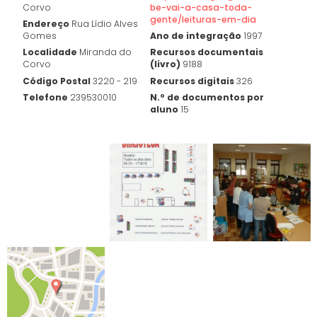
Corvo
be-vai-a-casa-toda-
gente/leituras-em-dia
Endereço
Rua Lídio Alves
Gomes
Ano de integração
1997
Localidade
Miranda do
Recursos documentais
Corvo
(livro)
9188
Código Postal
3220 - 219
Recursos digitais
326
Telefone
239530010
N.º de documentos por
aluno
15