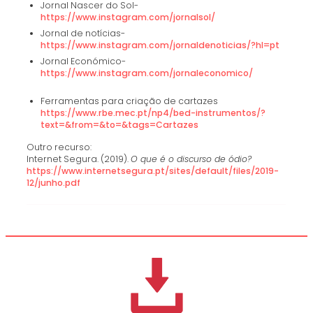
Jornal Nascer do Sol-
https://www.instagram.com/jornalsol/
Jornal de notícias-
https://www.instagram.com/jornaldenoticias/?hl=pt
Jornal Económico-
https://www.instagram.com/jornaleconomico/
Ferramentas para criação de cartazes
https://www.rbe.mec.pt/np4/bed-instrumentos/?
text=&from=&to=&tags=Cartazes
Outro recurso:
Internet Segura. (2019).
O que é o discurso de ódio?
https://www.internetsegura.pt/sites/default/files/2019-
12/junho.pdf