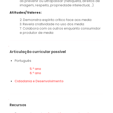
as prevenir ou ultrapassar (netiqueta, direitos de
imagem, respeito, propriedade intelectual, …).
Atitudes/ Valores:
2. Demonstra espírito crítico face aos
media.
3. Revela criatividade no uso dos
media.
7. Colabora com os outros enquanto consumidor
e produtor de
media.
Articulação curricular possível
Português
5.º ano
6.º ano
Cidadania e Desenvolvimento
Recursos