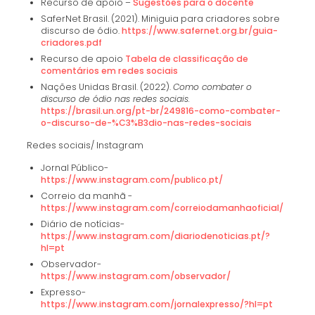
Recurso de apoio –
Sugestões para o docente
SaferNet Brasil. (2021). Miniguia para criadores sobre
discurso de ódio.
https://www.safernet.org.br/guia-
criadores.pdf
Recurso de apoio
Tabela de classificação de
comentários em redes sociais
Nações Unidas Brasil. (2022).
Como combater o
discurso de ódio nas redes sociais.
https://brasil.un.org/pt-br/249816-como-combater-
o-discurso-de-%C3%B3dio-nas-redes-sociais
Redes sociais/ Instagram
Jornal Público-
https://www.instagram.com/publico.pt/
Correio da manhã -
https://www.instagram.com/correiodamanhaoficial/
Diário de notícias-
https://www.instagram.com/diariodenoticias.pt/?
hl=pt
Observador-
https://www.instagram.com/observador/
Expresso-
https://www.instagram.com/jornalexpresso/?hl=pt