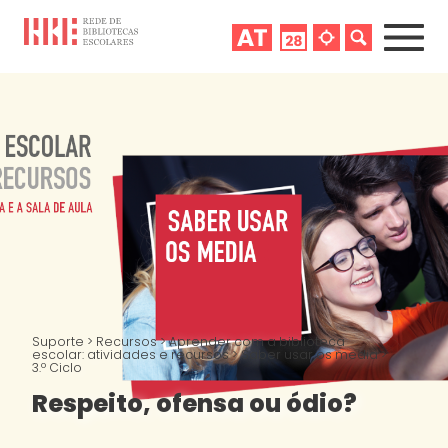
Suporte
>
Recursos
>
Aprender com a biblioteca
escolar: atividades e recursos
>
Saber usar os media
>
3.º Ciclo
Respeito, ofensa ou ódio?