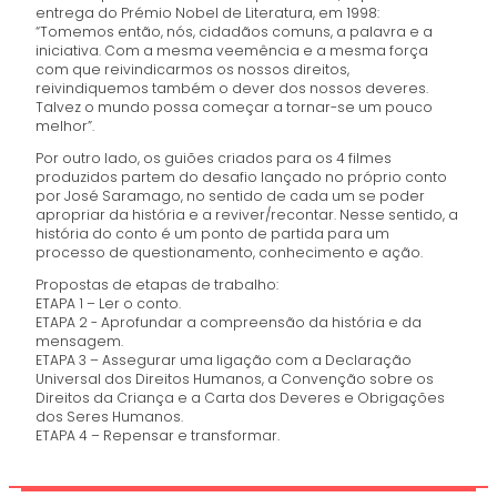
entrega do Prémio Nobel de Literatura, em 1998:
“Tomemos então, nós, cidadãos comuns, a palavra e a
iniciativa. Com a mesma veemência e a mesma força
com que reivindicarmos os nossos direitos,
reivindiquemos também o dever dos nossos deveres.
Talvez o mundo possa começar a tornar-se um pouco
melhor”.
Por outro lado, os guiões criados para os 4 filmes
produzidos partem do desafio lançado no próprio conto
por José Saramago, no sentido de cada um se poder
apropriar da história e a reviver/recontar. Nesse sentido, a
história do conto é um ponto de partida para um
processo de questionamento, conhecimento e ação.
Propostas de etapas de trabalho:
ETAPA 1 – Ler o conto.
ETAPA 2 - Aprofundar a compreensão da história e da
mensagem.
ETAPA 3 – Assegurar uma ligação com a Declaração
Universal dos Direitos Humanos, a Convenção sobre os
Direitos da Criança e a Carta dos Deveres e Obrigações
dos Seres Humanos.
ETAPA 4 – Repensar e transformar.