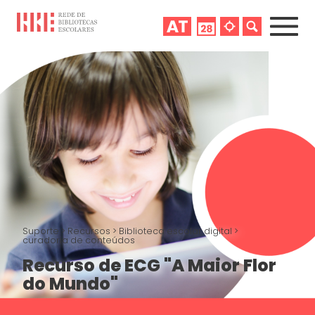
Suporte
>
Recursos
>
Biblioteca escolar digital
>
curadoria de conteúdos
Recurso de ECG "A Maior Flor
do Mundo"