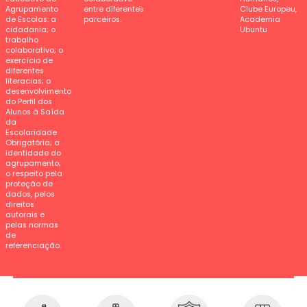
Agrupamento
entre diferentes
Clube Europeu,
de Escolas: a
parceiros.
Academia
cidadania; o
Ubuntu
trabalho
colaborativo; o
exercício de
diferentes
literacias; o
desenvolvimento
do Perfil dos
Alunos à Saída
da
Escolaridade
Obrigatória; a
identidade do
agrupamento;
o respeito pela
proteção de
dados, pelos
direitos
autorais e
pelas normas
de
referenciação.