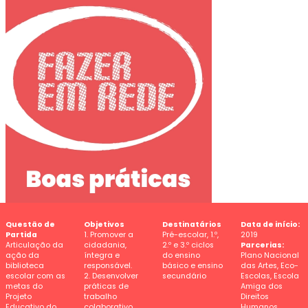
Questão de
Objetivos
Destinatários
Data de início:
Partida
1. Promover a
Pré-escolar, 1.º,
2019
Articulação da
cidadania,
2.º e 3.º ciclos
Parcerias:
ação da
íntegra e
do ensino
Plano Nacional
biblioteca
responsável.
básico e ensino
das Artes, Eco-
escolar com as
2. Desenvolver
secundário
Escolas, Escola
metas do
práticas de
Amiga dos
Projeto
trabalho
Direitos
Educativo do
colaborativo
Humanos,