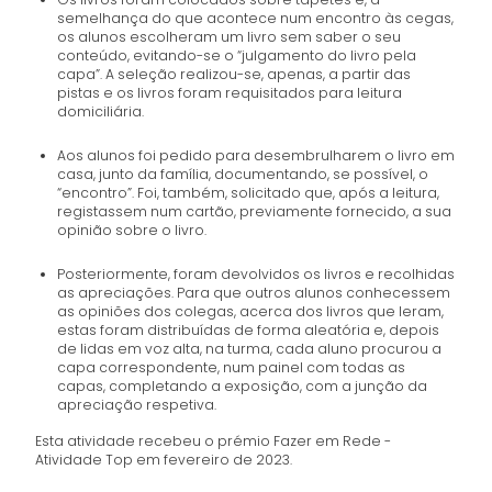
semelhança do que acontece num encontro às cegas,
os alunos escolheram um livro sem saber o seu
conteúdo, evitando-se o “julgamento do livro pela
capa”. A seleção realizou-se, apenas, a partir das
pistas e os livros foram requisitados para leitura
domiciliária.
Aos alunos foi pedido para desembrulharem o livro em
casa, junto da família, documentando, se possível, o
“encontro”. Foi, também, solicitado que, após a leitura,
registassem num cartão, previamente fornecido, a sua
opinião sobre o livro.
Posteriormente, foram devolvidos os livros e recolhidas
as apreciações. Para que outros alunos conhecessem
as opiniões dos colegas, acerca dos livros que leram,
estas foram distribuídas de forma aleatória e, depois
de lidas em voz alta, na turma, cada aluno procurou a
capa correspondente, num painel com todas as
capas, completando a exposição, com a junção da
apreciação respetiva.
Esta atividade recebeu o prémio Fazer em Rede -
Atividade Top em fevereiro de 2023.