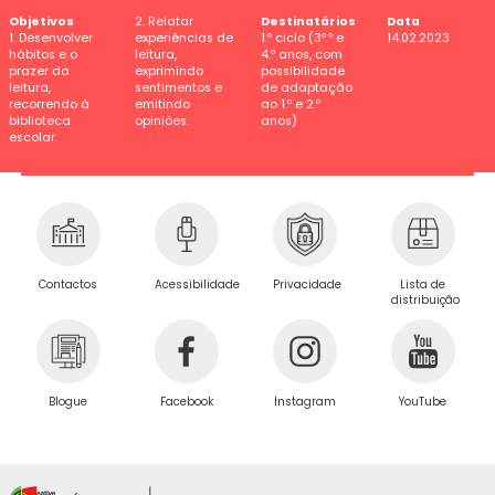
Objetivos
2. Relatar
Destinatários
Data
1. Desenvolver
experiências de
1.º ciclo (3º.º e
14.02.2023
hábitos e o
leitura,
4.º anos, com
prazer da
exprimindo
possibilidade
leitura,
sentimentos e
de adaptação
recorrendo à
emitindo
ao 1.º e 2.º
biblioteca
opiniões.
anos)
escolar.
Privacidade
Contactos
Acessibilidade
Lista de
distribuição
Blogue
Facebook
Instagram
YouTube