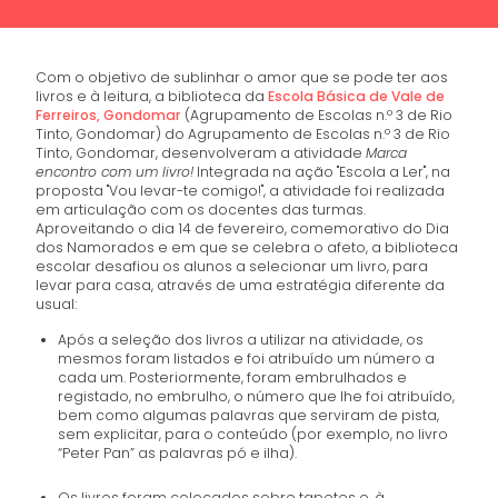
Com o objetivo de sublinhar o amor que se pode ter aos
livros e à leitura, a biblioteca da
Escola Básica de Vale de
Ferreiros, Gondomar
(Agrupamento de Escolas n.º 3 de Rio
Tinto, Gondomar) do Agrupamento de Escolas n.º 3 de Rio
Tinto, Gondomar, desenvolveram a atividade
Marca
encontro com um livro!
Integrada na ação "Escola a Ler", na
proposta "Vou levar-te comigo!", a atividade foi realizada
em articulação com os docentes das turmas.
Aproveitando o dia 14 de fevereiro, comemorativo do Dia
dos Namorados e em que se celebra o afeto, a biblioteca
escolar desafiou os alunos a selecionar um livro, para
levar para casa, através de uma estratégia diferente da
usual:
Após a seleção dos livros a utilizar na atividade, os
mesmos foram listados e foi atribuído um número a
cada um. Posteriormente, foram embrulhados e
registado, no embrulho, o número que lhe foi atribuído,
bem como algumas palavras que serviram de pista,
sem explicitar, para o conteúdo (por exemplo, no livro
“Peter Pan” as palavras pó e ilha).
Os livros foram colocados sobre tapetes e, à