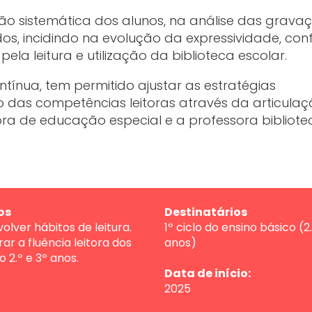
o sistemática dos alunos, na análise das grava
dos, incidindo na evolução da expressividade, con
pela leitura e utilização da biblioteca escolar.
ntínua, tem permitido ajustar as estratégias
das competências leitoras através da articula
sora de educação especial e a professora bibliotec
os
Destinatários
volver hábitos de leitura.
1º ciclo do ensino básico (2.
rar a fluência leitora dos
anos)
o 2.º e 3º anos.
Data de início:
2025