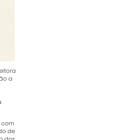
eitora
ção a
a
, com
do de
ão dos