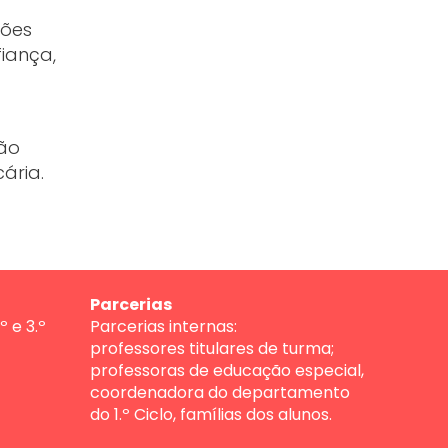
ções
fiança,
ção
ária.
Parcerias
º e 3.º
Parcerias internas:
professores titulares de turma;
professoras de educação especial,
coordenadora do departamento
do 1.º Ciclo, famílias dos alunos.