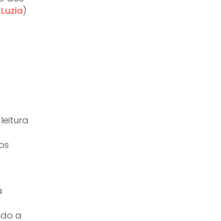
 Luzia
)
leitura
os
a
ndo a