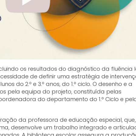
luindo os resultados do diagnóstico da fluência l
 necessidade de definir uma estratégia de interven
nos do 2.º e 3.º anos, do 1.º ciclo. O desenho e a
s pela equipa do projeto, constituída pelas
 coordenadora do departamento do 1.º Ciclo e pel
ração da professora de educação especial, que
, desenvolve um trabalho integrado e articula
cionados. A biblioteca escolar assegura a produç