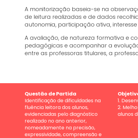
A monitorização baseia-se na observaçã
de leitura realizadas e de dados recolhi
autonomia, participação ativa, interesse 
A avaliação, de natureza formativa e co
pedagógicas e acompanhar a evolução 
entre as professoras titulares, a profes
Questão de Partida
Objetiv
Identificação de dificuldades na
1. Desen
fluência leitora dos alunos,
2. Melho
evidenciadas pelo diagnóstico
alunos d
realizado no ano anterior,
nomeadamente na precisão,
expressividade, compreensão e