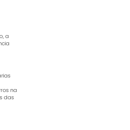
o, a
ncia
rias
vros na
as das