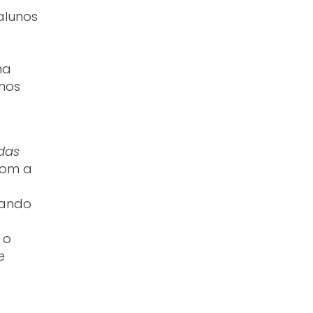
alunos
ma
unos
das
com a
nando
 o
e