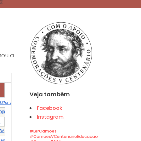
hou a
Veja também
Facebook
Instagram
#LerCamoes
#CamoesVCentenarioEducacao