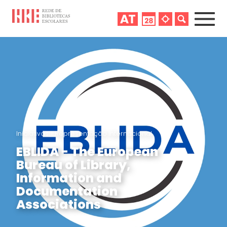
Iniciativas
>
Representação internacional
EBLIDA - The European
Bureau of Library,
Information and
Documentation
Associations