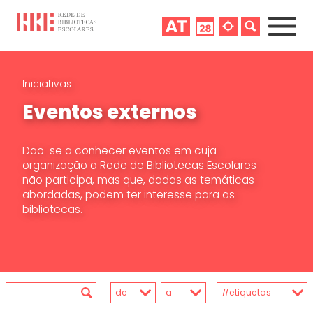
Iniciativas
Eventos externos
Dão-se a conhecer eventos em cuja
organização a Rede de Bibliotecas Escolares
não participa, mas que, dadas as temáticas
abordadas, podem ter interesse para as
bibliotecas.