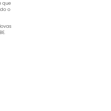
em que
ado o
Novas
BE.