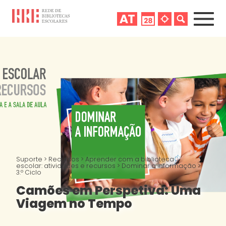
Suporte
>
Recursos
>
Aprender com a biblioteca
escolar: atividades e recursos
>
Dominar a informação
>
3.º Ciclo
Camões em Perspetiva: Uma
Viagem no Tempo