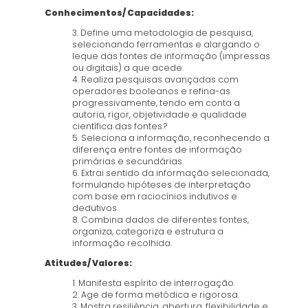
Conhecimentos/ Capacidades:
3. Define uma metodologia de pesquisa,
selecionando ferramentas e alargando o
leque das fontes de informação (impressas
ou digitais) a que acede.
4. Realiza pesquisas avançadas com
operadores booleanos e refina-as
progressivamente, tendo em conta a
autoria, rigor, objetividade e qualidade
científica das fontes.?
5. Seleciona a informação, reconhecendo a
diferença entre fontes de informação
primárias e secundárias.
6. Extrai sentido da informação selecionada,
formulando hipóteses de interpretação
com base em raciocínios indutivos e
dedutivos.
8. Combina dados de diferentes fontes,
organiza, categoriza e estrutura a
informação recolhida.
Atitudes/ Valores:
1. Manifesta espírito de interrogação.
2. Age de forma metódica e rigorosa.
3. Mostra resiliência, abertura, flexibilidade e