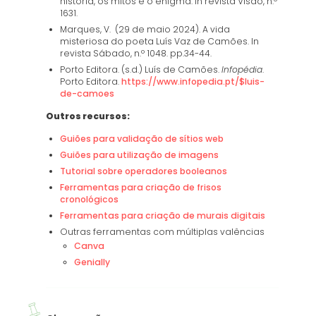
história, os mitos e o enigma. In revista Visão, n.º
1631.
Marques, V. (29 de maio 2024). A vida
misteriosa do poeta Luís Vaz de Camões. In
revista Sábado, n.º 1048. pp.34-44.
Porto Editora. (s.d.) Luís de Camões.
Infopédia
.
Porto Editora.
https://www.infopedia.pt/$luis-
de-camoes
Outros recursos:
Guiões para validação de sítios web
Guiões para utilização de imagens
Tutorial sobre operadores booleanos
Ferramentas para criação de frisos
cronológicos
Ferramentas para criação de murais digitais
Outras ferramentas com múltiplas valências
Canva
Genially