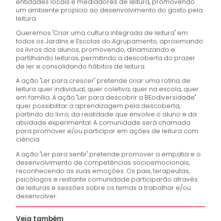
entidades locais e mediadores de leitura, promovendo
um ambiente propício ao desenvolvimento do gosto pela
leitura.
Queremos "Criar uma cultura integrada de leitura" em
todos os Jardins e Escolas do Agrupamento, aproximando
os livros dos alunos, promovendo, dinamizando e
partilhando leituras, permitindo a descoberta do prazer
de ler e consolidando hábitos de leitura.
A ação "Ler para crescer" pretende criar uma rotina de
leitura quer individual, quer coletiva, quer na escola, quer
em família. A ação "Ler para descobrir a BEodiversidade"
quer possibilitar a aprendizagem pela descoberta,
partindo do livro, da realidade que envolve o aluno e da
atividade experimental. A comunidade será chamada
para promover e/ou participar em ações de leitura com
ciência.
A ação "Ler para sentir" pretende promover a empatia e o
desenvolvimento de competências socioemocionais,
reconhecendo as suas emoções. Os pais, terapeutas,
psicólogos e restante comunidade participarão através
de leituras e sessões sobre os temas a trabalhar e/ou
desenvolver.
Veja também