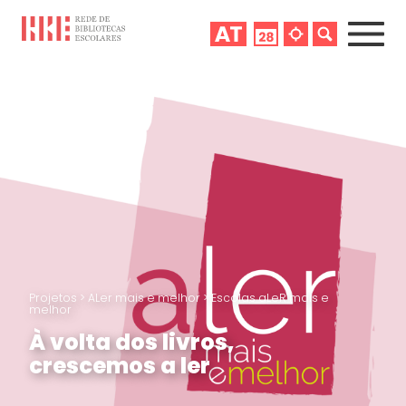
Projetos
>
ALer mais e melhor
>
Escolas aLeR mais e
melhor
À volta dos livros,
crescemos a ler