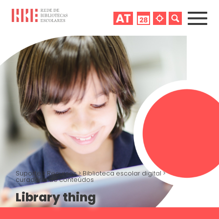
Suporte
>
Recursos
>
Biblioteca escolar digital
>
curadoria de conteúdos
Library thing