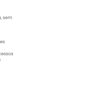
a, sem
es.
cessos
s