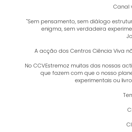
Canal 
"Sem pensamento, sem diálogo estrutur
enigma, sem verdadeira experimen
J
A acção dos Centros Ciência Viva n
No CCVEstremoz muitas das nossas act
que fazem com que o nosso plane
experimentais ou livr
Tem
C
C