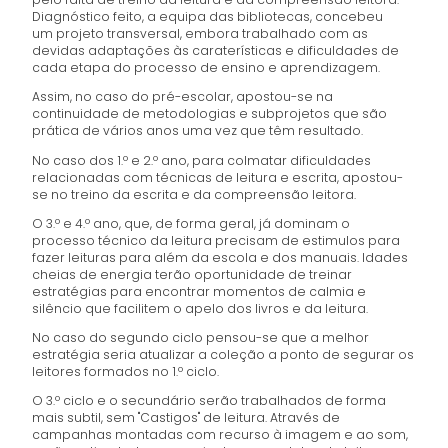
Diagnóstico feito, a equipa das bibliotecas, concebeu
um projeto transversal, embora trabalhado com as
devidas adaptações às caraterísticas e dificuldades de
cada etapa do processo de ensino e aprendizagem.
Assim, no caso do pré-escolar, apostou-se na
continuidade de metodologias e subprojetos que são
prática de vários anos uma vez que têm resultado.
No caso dos 1.º e 2.º ano, para colmatar dificuldades
relacionadas com técnicas de leitura e escrita, apostou-
se no treino da escrita e da compreensão leitora.
O 3.º e 4.º ano, que, de forma geral, já dominam o
processo técnico da leitura precisam de estimulos para
fazer leituras para além da escola e dos manuais. Idades
cheias de energia terão oportunidade de treinar
estratégias para encontrar momentos de calmia e
silêncio que facilitem o apelo dos livros e da leitura.
No caso do segundo ciclo pensou-se que a melhor
estratégia seria atualizar a coleção a ponto de segurar os
leitores formados no 1.º ciclo.
O 3.º ciclo e o secundário serão trabalhados de forma
mais subtil, sem "Castigos" de leitura. Através de
campanhas montadas com recurso à imagem e ao som,