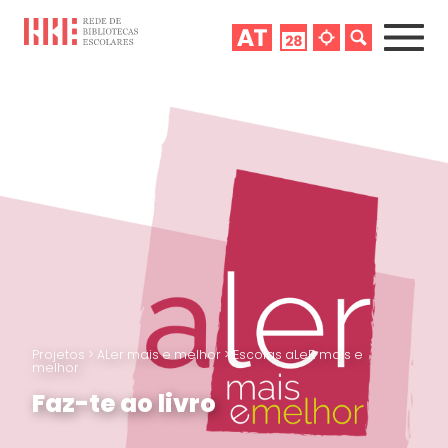
Projetos
>
ALer mais e melhor
>
Escolas aLeR mais e
melhor
Faz-te ao livro