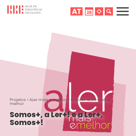
Projetos
>
ALer mais e melhor
>
Escolas aLeR mais e
melhor
Somos+, a Ler+! e a Ler+,
Somos+!