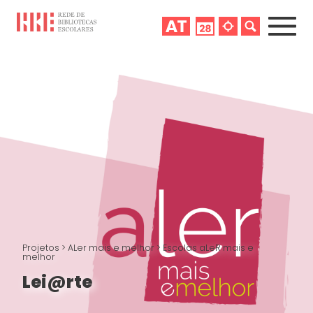
Projetos
>
ALer mais e melhor
>
Escolas aLeR mais e
melhor
Lei@rte