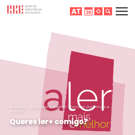
Projetos
>
ALer mais e melhor
>
Escolas aLeR mais e
melhor
Queres ler+ comigo?