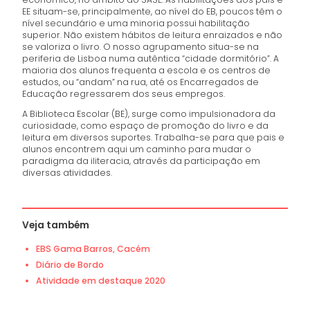
EE situam-se, principalmente, ao nível do EB, poucos têm o
nível secundário e uma minoria possui habilitação
superior. Não existem hábitos de leitura enraizados e não
se valoriza o livro. O nosso agrupamento situa-se na
periferia de Lisboa numa autêntica “cidade dormitório”. A
maioria dos alunos frequenta a escola e os centros de
estudos, ou “andam” na rua, até os Encarregados de
Educação regressarem dos seus empregos.
A Biblioteca Escolar (BE), surge como impulsionadora da
curiosidade, como espaço de promoção do livro e da
leitura em diversos suportes. Trabalha-se para que pais e
alunos encontrem aqui um caminho para mudar o
paradigma da iliteracia, através da participação em
diversas atividades.
Veja também
EBS Gama Barros, Cacém
Diário de Bordo
Atividade em destaque 2020