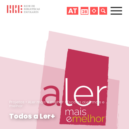
Projetos
>
ALer mais e melhor
>
Escolas aLeR mais e
melhor
Todos a Ler+