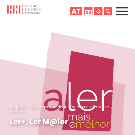
Projetos
>
ALer mais e melhor
>
Escolas aLeR mais e
melhor
Ler+, Ler M@ior