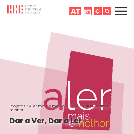
Projetos
>
ALer mais e melhor
>
Escolas aLeR mais e
melhor
Dar a Ver, Dar a Ler