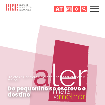
Projetos
>
ALer mais e melhor
>
Escolas aLeR mais e
melhor
De pequenino se escreve o
destino