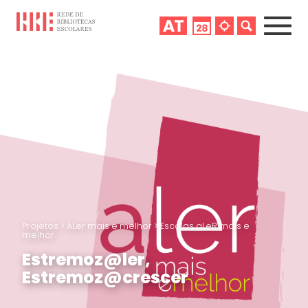
Projetos
>
ALer mais e melhor
>
Escolas aLeR mais e
melhor
Estremoz@ler,
Estremoz@crescer