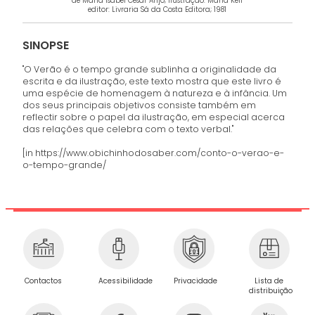
de Maria Isabel César Anjo; ilustração: Maria Keil
editor: Livraria Sá da Costa Editora; 1981
SINOPSE
"O Verão é o tempo grande sublinha a originalidade da
escrita e da ilustração, este texto mostra que este livro é
uma espécie de homenagem à natureza e à infância. Um
dos seus principais objetivos consiste também em
reflectir sobre o papel da ilustração, em especial acerca
das relações que celebra com o texto verbal."
[in https://www.obichinhodosaber.com/conto-o-verao-e-
o-tempo-grande/
Privacidade
Contactos
Acessibilidade
Lista de
distribuição