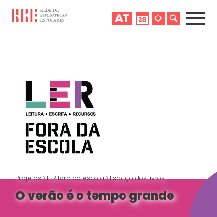
Projetos
>
LER fora da escola
>
Espaço dos livros
O verão é o tempo grande