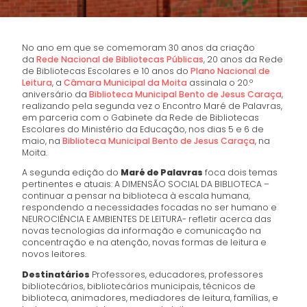
No ano em que se comemoram 30 anos da criação
da
Rede Nacional de Bibliotecas Públicas
, 20 anos da Rede
de Bibliotecas Escolares e 10 anos do
Plano Nacional de
Leitura
, a
Câmara Municipal da Moita
assinala o 20.º
aniversário da
Biblioteca Municipal Bento de Jesus Caraça
,
realizando pela segunda vez o Encontro Maré de Palavras,
em parceria com o Gabinete da Rede de Bibliotecas
Escolares do Ministério da Educação, nos dias 5 e 6 de
maio, na
Biblioteca Municipal Bento de Jesus Caraça
, na
Moita.
A segunda edição do
Maré de Palavras
foca dois temas
pertinentes e atuais: A DIMENSÃO SOCIAL DA BIBLIOTECA –
continuar a pensar na biblioteca à escala humana,
respondendo a necessidades focadas no ser humano e
NEUROCIÊNCIA E AMBIENTES DE LEITURA- refletir acerca das
novas tecnologias da informação e comunicação na
concentração e na atenção, novas formas de leitura e
novos leitores.
Destinatários
Professores, educadores, professores
bibliotecários, bibliotecários municipais, técnicos de
biblioteca, animadores, mediadores de leitura, famílias, e