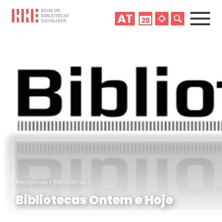
Iniciativas
>
Encontros
Bibliotecas Ontem e Hoje