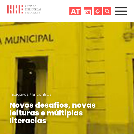
Iniciativas
>
Encontros
Novos desafios, novas
leituras e múltiplas
literacias