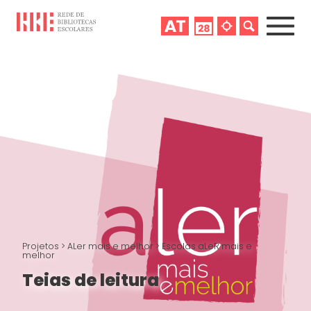
Projetos
>
ALer mais e melhor
>
Escolas aLeR mais e
melhor
Teias de leitura