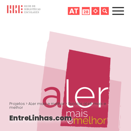
Projetos
>
ALer mais e melhor
>
Escolas aLeR mais e
melhor
EntreLinhas.com