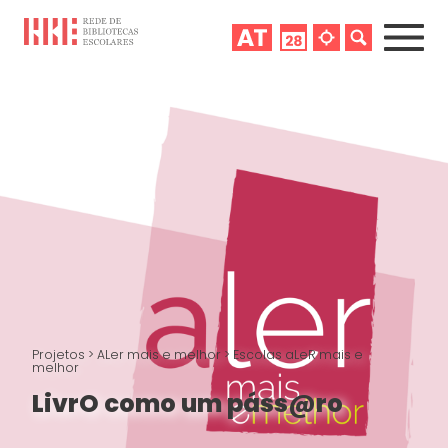
Projetos
>
ALer mais e melhor
>
Escolas aLeR mais e
melhor
LivrO como um páss@ro