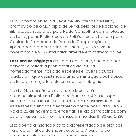
O XV Encontro Anual da Rede de Bibliotecas de Leiria,
promovido pelo Município de Leiria, pela Rede Nacional de
Bibliotecas Escolares, pela Rede Concelhia de Bibliotecas
de Leiria, pelas Bibliotecas do Politécnico de Leiria e pelo
Centro de Formação da Rede de Cooperação e
Aprendizagem, decorrerá nos dias 21, 23, 25 e 26 de
novembro de 2022, maioritariamente em formato online.
Ler Fora de Págin@s
é o tema deste ano, que pretende
debater e refletir a problemática da leitura,
nomeadamente, nos adolescentes e jovens adultos,
idades em que assistimos a uma diminuição dos hábitos
de leitura reforçado pelo uso das tecnologias.
No dia 21, a sessão de abertura, decorrerá
presencialmente na Biblioteca Municipal Afonso Lopes
Vieira, entre as 18h30 e as 20h30, com transmissão online.
As sessões plenárias decorrerão online, nos dias 23 e 25.
No dia 26 de novembro, encerrar-se-ão os trabalhos, com
as oficinas também em formato online, das 9h30 às 12h30.
Está aberta a inscrição para a apresentação de práticas
na área temática do Encontro: Leitura. A partilha de
práticas realizar-se-á em formato e-poster.