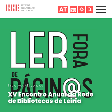
Iniciativas
>
Encontros
XV Encontro Anual da Rede
de Bibliotecas de Leiria