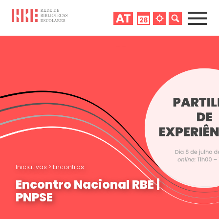
Iniciativas
>
Encontros
Encontro Nacional RBE |
PNPSE