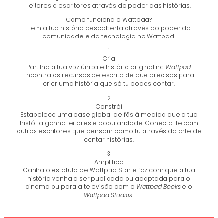
leitores e escritores através do poder das histórias.
Como funciona o Wattpad?
Tem a tua história descoberta através do poder da
comunidade e da tecnologia no Wattpad.
1
Cria
Partilha a tua voz única e história original no
Wattpad.
Encontra os recursos de escrita de que precisas para
criar uma história que só tu podes contar.
2
Constrói
Estabelece uma base global de fãs à medida que a tua
história ganha leitores e popularidade. Conecta-te com
outros escritores que pensam como tu através da arte de
contar histórias.
3
Amplifica
Ganha o estatuto de Wattpad Star e faz com que a tua
história venha a ser publicada ou adaptada para o
cinema ou para a televisão com o
Wattpad Books
e o
Wattpad Studios
!