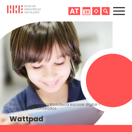
Suporte
>
Recursos
>
Biblioteca escolar digital
>
curadoria de conteúdos
Wattpad