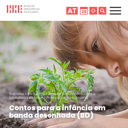
Suporte
>
Recursos
>
Artes e património com a
biblioteca escolar
>
Propostas de trabalho
Contos para a infância em
banda desenhada (BD)