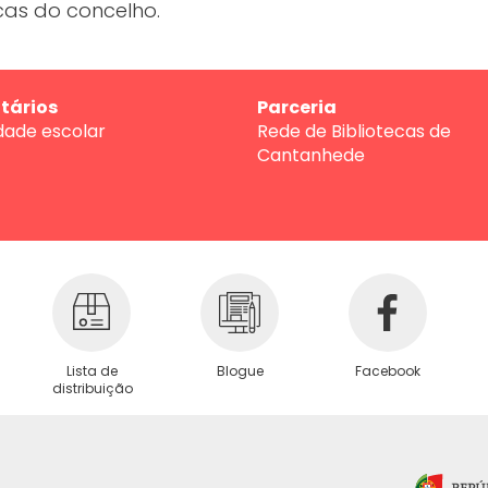
cas do concelho.
tários
Parceria
ade escolar
Rede de Bibliotecas de
Cantanhede
Lista de
Blogue
Facebook
distribuição