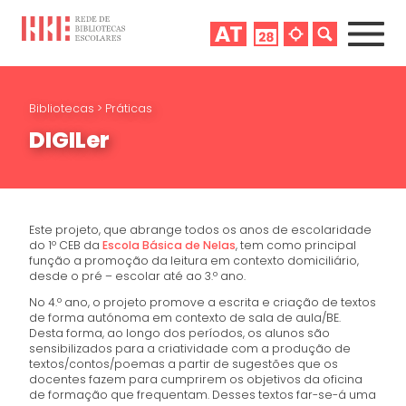
Bibliotecas
>
Práticas
DIGILer
Este projeto, que abrange todos os anos de escolaridade
do 1º CEB da
Escola Básica de Nelas
, tem como principal
função a promoção da leitura em contexto domiciliário,
desde o pré – escolar até ao 3.º ano.
No 4.º ano, o projeto promove a escrita e criação de textos
de forma autónoma em contexto de sala de aula/BE.
Desta forma, ao longo dos períodos, os alunos são
sensibilizados para a criatividade com a produção de
textos/contos/poemas a partir de sugestões que os
docentes fazem para cumprirem os objetivos da oficina
de formação que frequentam. Desses textos far-se-á uma