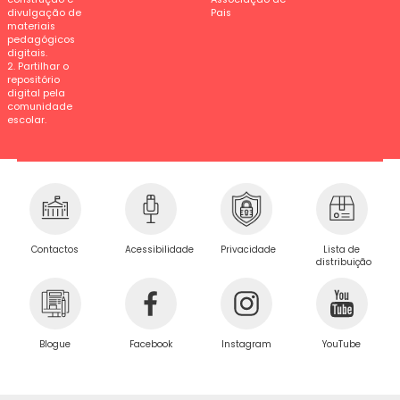
divulgação de
Pais
materiais
pedagógicos
digitais.
2. Partilhar o
repositório
digital pela
comunidade
escolar.
Privacidade
Contactos
Acessibilidade
Lista de
distribuição
Blogue
Facebook
Instagram
YouTube