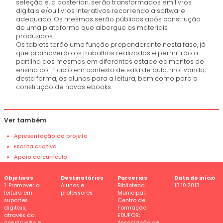
seleção e, a posteriori, serão transformados em livros
digitais e/ou livros interativos recorrendo a software
adequado. Os mesmos serão públicos após construção
de uma plataforma que albergue os materiais
produzidos.
Os tablets terão uma função preponderante nesta fase, já
que promoverão os trabalhos realizados e permitirão a
partilha dos mesmos em diferentes estabelecimentos de
ensino do 1.º ciclo em contexto de sala de aula, motivando,
desta forma, os alunos para a leitura, bem como para a
construção de novos ebooks.
Ver também
Apresentação do projeto
Escrita criativa
Apoio ao currículo
Objetivos
Destinatários
Parcerias
Data de início
1. Promover a
Alunos e
Biblioteca
13.10.2013
leitura em
professores
Municipal;
suportes
Centro de
digitais,
Formação
através da
EDUFOR;
construção e
Associação de