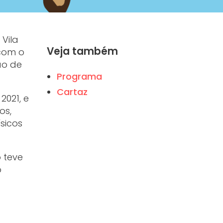
 Vila
Veja também
 com o
ão de
Programa
Cartaz
2021, e
os,
ísicos
 teve
o