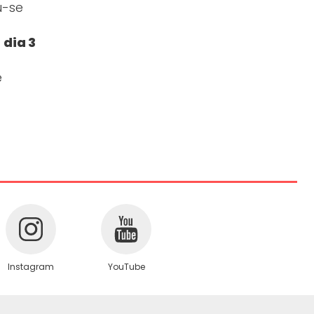
u-se
dia 3
e
Instagram
YouTube